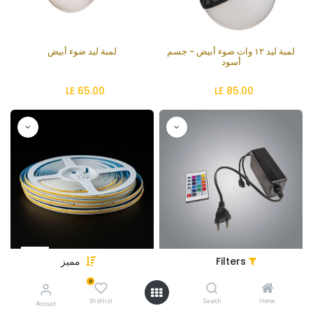
لمبة ليد ١٢ وات ضوء أبيض - جسم
لمبة ليد ضوء أبيض
أسود
LE
65.00
LE
85.00
Filters
مميز
ترانس جهاز تحكم عن بعد RGB
شريط ليد LM-COB لومن عالي 5
متر
0
LE
825.00
LE
325.00
Wishlist
Search
Home
Account