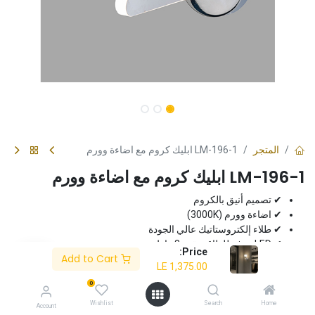
المتجر
LM-196-1 ابليك كروم مع اضاءة وورم
LM-196-1 ابليك كروم مع اضاءة وورم
✔ تصميم أنيق بالكروم
✔ اضاءة وورم (3000K)
✔ طلاء إلكتروستاتيك عالي الجودة
✔ LED موفر للطاقة بقوة 8 واط
Price:
Add to Cart
✔ ضمان لمدة 3 سنوات
LE
1,375.00
0
LE
1,375.00
Wishlist
Search
Home
Account