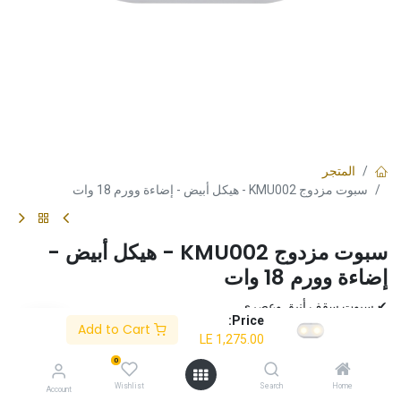
المتجر
سبوت مزدوج KMU002 - هيكل أبيض - إضاءة وورم 18 وات
سبوت مزدوج KMU002 - هيكل أبيض -
إضاءة وورم 18 وات
✔ سبوت سقف أنيق وعصري
Price:
✔ يوفر إضاءة ساطعة ومتجانسة
Add to Cart
LE
1,275.00
✔ إضاءة LED موفرة للطاقة بقدرة 18 وات
✔ تركيب سهل
0
LE
1,275.00
Wishlist
Search
Home
Account