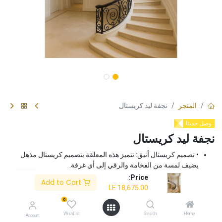
المتجر
نجفة ليد كريستال
وصل حديثا
نجفة ليد كريستال
• تصميم كريستال أنيق: تتميز هذه المعلقة بتصميم كريستال مذهل
يضيف لمسة من الفخامة والرقي إلى أي غرفة.
• إضاءة ليد عالية القدرة: بفضل إضاءة ليد قوية بقدرة 185 وات، يوفر
Price:
Add to Cart
هذا الجهاز إضاءة ساطعة وموفرة للطاقة للمساحات الأكبر.
LE
18,675.00
• تصميم متين: صُنع من مواد عالية الجودة لأداء وموثوقية يدومان
0
طويلاً.
Wishlist
Search
Home
Account
• سهولة التركيب: مُصممة لتركيب سهل ومباشر، ومناسبة لأصحاب