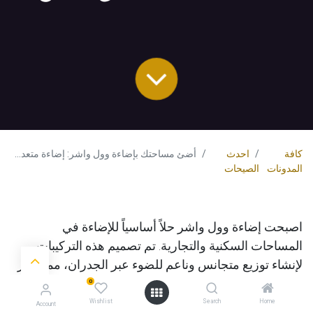
كافة
احدث
أضئ مساحتك بإضاءة وول واشر: إضاءة متعددة الاستخدامات لكل مكان
المدونات
الصيحات
اصبحت إضاءة
وول واشر
حلاً أساسياً للإضاءة في
المساحات السكنية والتجارية. تم تصميم هذه التركيبات
لإنشاء توزيع متجانس وناعم للضوء عبر الجدران، مما يعزز
الميزات المعمارية، ويضيف عمقًا للتصميمات الداخلية،
0
ويخلق تأثيرات بصرية مذهلة. في
لامبس
نقدم مجموعة
Wishlist
Search
Home
Account